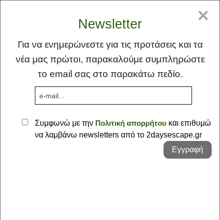
GR
EN
×
Newsletter
Για να ενημερώνεστε για τις προτάσεις και τα
νέα μας πρώτοι, παρακαλούμε συμπληρώστε
το email σας στο παρακάτω πεδίο.
MENU
Συμφωνώ με την
Πολιτική απορρήτου
και επιθυμώ
να λαμβάνω newsletters από το 2daysescape.gr
Αρχική
Εγγραφή
Ιδέα
Φλέας Γη
Οι Προτάσεις μας - Κυκλάδες :: Πάρος
Προτάσεις
- Paros
Σκέψεις