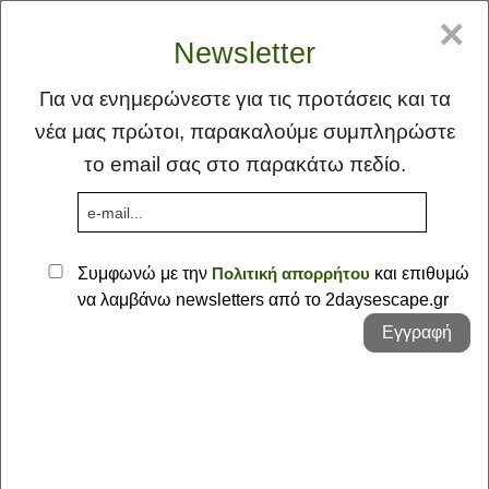
GR
EN
×
Newsletter
Για να ενημερώνεστε για τις προτάσεις και τα
νέα μας πρώτοι, παρακαλούμε συμπληρώστε
το email σας στο παρακάτω πεδίο.
MENU
Συμφωνώ με την
Πολιτική απορρήτου
και επιθυμώ
να λαμβάνω newsletters από το 2daysescape.gr
Αρχική
Εγγραφή
Ιδέα
Φλέας Γη
Οι Προτάσεις μας - Θράκη
Προτάσεις
Σκέψεις