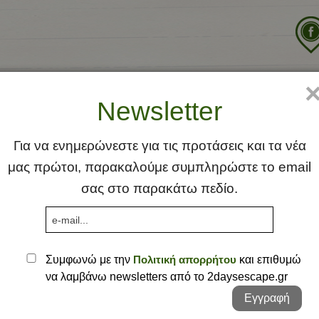
χική
Ιδέα
Φλέας Γη
Προτάσεις
Σκέψει
Newsletter
Αττική
Αθήνα
Ήπειρος
Κηφισιά
Άρτα
Για να ενημερώνεστε για τις προτάσεις και τα νέα
μας πρώτοι, παρακαλούμε συμπληρώστε το email
Θεσσαλία
Νέα Μά
Γιάννεν
Λάρισα
σας στο παρακάτω πεδίο.
Θράκη
Πεντέλ
Έβρος 
Κυκλάδες
Τατόι
Κέα
Μακεδονία
Πάρος -
Γρεβεν
Συμφωνώ με την
Πολιτική απορρήτου
και επιθυμώ
να λαμβάνω newsletters από το 2daysescape.gr
Πελοπόννησος
Δυτική 
Αρκαδί
Εγγραφή
Στερεά Ελλάδα
Καστορ
Αχαΐα
Αιτωλο