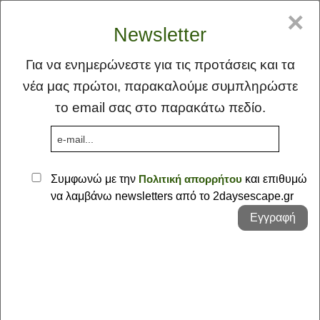
GR
EN
×
Newsletter
Για να ενημερώνεστε για τις προτάσεις και τα
νέα μας πρώτοι, παρακαλούμε συμπληρώστε
το email σας στο παρακάτω πεδίο.
MENU
Συμφωνώ με την
Πολιτική απορρήτου
και επιθυμώ
να λαμβάνω newsletters από το 2daysescape.gr
Αρχική
Εγγραφή
Ιδέα
Φλέας Γη
Γράψτε μας τις σκέψεις σας -
Προτάσεις
Ανακαλύπτοντας την Γορτυνία
Σκέψεις